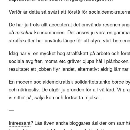
Varför är detta så svårt att förstå för socialdemokratern
De har ju trots allt accepterat det omvända resonemange
då
konsumtionen. Det anses ju vara en gammal h
minskar
straffskatter har använts länge för att styra vårt beteen
Idag har vi en mycket hög straffskatt på arbete och för
sociala avgifter, moms etc gräver djupa hål i plånboke
resultatet att jobben flyr landet, alternativt aldrig lämna
En modern socialdemokratisk solidaritetstanke borde by
och näringsliv. De utgör ju grunden för all välfärd. Vi 
vi sitter på, sälja kon och fortsätta mjölka…
—
Intressant
? Läs även andra bloggares åsikter om samhä