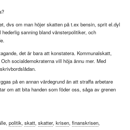
a?
t, dvs om man höjer skatten på t.ex bensin, sprit el.dyl
ederlig sanning bland vänsterpolitiker, och
de.
etagande, det är bara att konstatera. Kommunalskatt,
n. Och socialdemokraterna vill höja ännu mer. Med
r skrivbordslådan.
ggas på en annan värdegrund än att straffa arbetare
pratar om att bita handen som föder oss, såga av grenen
lle,
politik
,
skatt
,
skatter
,
krisen
,
finanskrisen
,