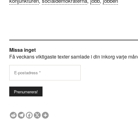
konjunkturen
,
socialdemokraterna
,
jobb
,
jobben
Missa inget
Få veckans viktigaste texter samlade i din inkorg varje månda