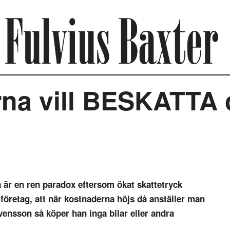
na vill BESKATTA o
 är en ren paradox eftersom ökat skattetryck
er företag, att när kostnaderna höjs då anställer man
vensson så köper han inga bilar eller andra