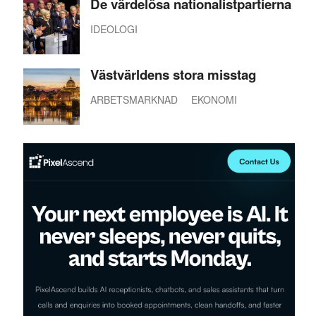
De värdelösa nationalistpartierna
IDEOLOGI
Västvärldens stora misstag
ARBETSMARKNAD
EKONOMI