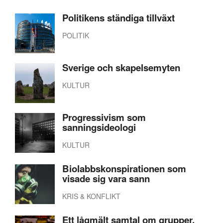
Politikens ständiga tillväxt
POLITIK
Sverige och skapelsemyten
KULTUR
Progressivism som
sanningsideologi
KULTUR
Biolabbskonspirationen som
visade sig vara sann
KRIS & KONFLIKT
Ett lågmält samtal om grupper,