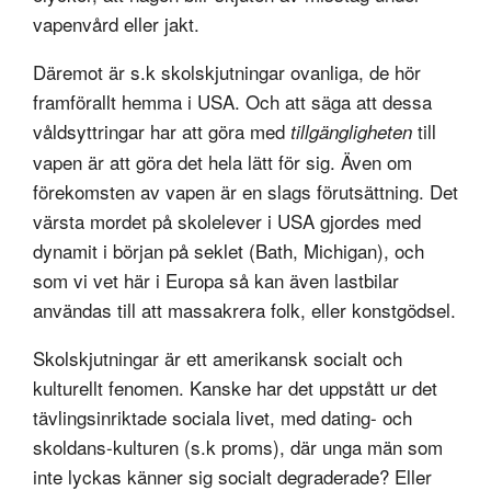
vapenvård eller jakt.
Däremot är s.k skolskjutningar ovanliga, de hör
framförallt hemma i USA. Och att säga att dessa
våldsyttringar har att göra med
till
tillgängligheten
vapen är att göra det hela lätt för sig. Även om
förekomsten av vapen är en slags förutsättning. Det
värsta mordet på skolelever i USA gjordes med
dynamit i början på seklet (Bath, Michigan), och
som vi vet här i Europa så kan även lastbilar
användas till att massakrera folk, eller konstgödsel.
Skolskjutningar är ett amerikansk socialt och
kulturellt fenomen. Kanske har det uppstått ur det
tävlingsinriktade sociala livet, med dating- och
skoldans-kulturen (s.k proms), där unga män som
inte lyckas känner sig socialt degraderade? Eller