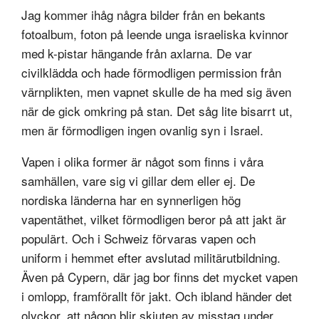
Jag kommer ihåg några bilder från en bekants
fotoalbum, foton på leende unga israeliska kvinnor
med k-pistar hängande från axlarna. De var
civilklädda och hade förmodligen permission från
värnplikten, men vapnet skulle de ha med sig även
när de gick omkring på stan. Det såg lite bisarrt ut,
men är förmodligen ingen ovanlig syn i Israel.
Vapen i olika former är något som finns i våra
samhällen, vare sig vi gillar dem eller ej. De
nordiska länderna har en synnerligen hög
vapentäthet, vilket förmodligen beror på att jakt är
populärt. Och i Schweiz förvaras vapen och
uniform i hemmet efter avslutad militärutbildning.
Även på Cypern, där jag bor finns det mycket vapen
i omlopp, framförallt för jakt. Och ibland händer det
olyckor, att någon blir skjuten av misstag under