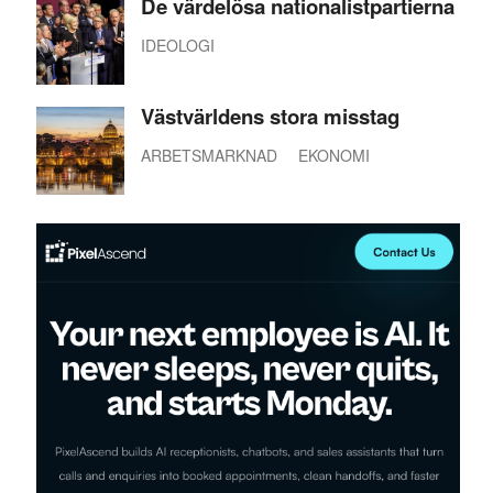
De värdelösa nationalistpartierna
IDEOLOGI
Västvärldens stora misstag
ARBETSMARKNAD
EKONOMI