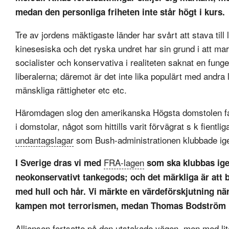
medan den personliga friheten inte står högt i kurs.
Tre av jordens mäktigaste länder har svårt att stava til
kinesesiska och det ryska undret har sin grund i att mar
socialister och konservativa i realiteten saknat en funge
liberalerna; däremot är det inte lika populärt med andra
mänskliga rättigheter etc etc.
Häromdagen slog den amerikanska Högsta domstolen fa
i domstolar, något som hittills varit förvägrat s k fientli
undantagslagar
som Bush-administrationen klubbade ige
FRA-lagen
I Sverige dras vi med
som ska klubbas ige
neokonservativt tankegods; och det märkliga är att
med hull och hår. Vi märkte en värdeförskjutning n
kampen mot terrorismen, medan Thomas Bodström b
Alliansen fortsatte på den utstakade vägen, men med lit