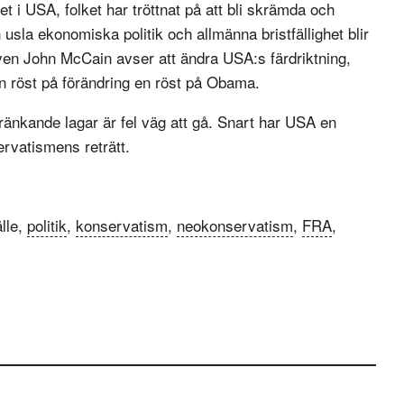
i USA, folket har tröttnat på att bli skrämda och
n usla ekonomiska politik och allmänna bristfällighet blir
t även John McCain avser att ändra USA:s färdriktning,
en röst på förändring en röst på Obama.
-kränkande lagar är fel väg att gå. Snart har USA en
ervatismens reträtt.
lle,
politik
,
konservatism
,
neokonservatism
,
FRA
,