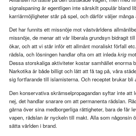
signalspaning är egentligen inte särskilt populär bland l
karriärmöjligheter står på spel, och därför väljer många a
Det har funnits ett missnöje mot västvärldens allmänlibe
missnöje, de menar att vår liberala grundsyn bidragit till
ökar, och att vi står inför ett allmänt moraliskt förfall e
rädsla, och lösningen handlar ofta om att inleda
mot
krig
Dessa storskaliga aktiviteter kostar samhället enorma b
Narkotika är både billigt och lätt att få tag på, våra stä
sig fortfarande till islamisterna. Och receptet brukar bli
Den konservativa skrämselpropagandan syftar inte att l
nej, det handlar snarare om att permanenta rädslan. 
gärna över sina medborgerliga rättigheter, bara de får lev
vapen, rädslan är nyckeln till makt. Alla som någonsin 
sätta världen i brand.