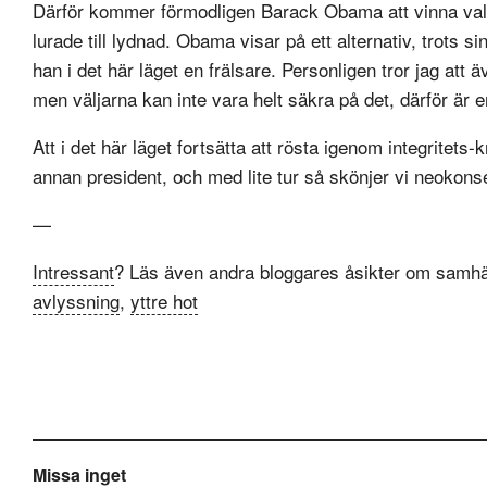
Därför kommer förmodligen Barack Obama att vinna valet 
lurade till lydnad. Obama visar på ett alternativ, trots si
han i det här läget en frälsare. Personligen tror jag at
men väljarna kan inte vara helt säkra på det, därför är 
Att i det här läget fortsätta att rösta igenom integritets
annan president, och med lite tur så skönjer vi neokons
—
Intressant
? Läs även andra bloggares åsikter om samhä
avlyssning
,
yttre hot
Missa inget