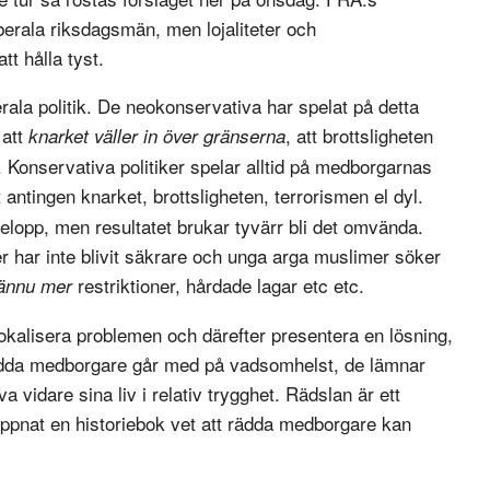
iberala riksdagsmän, men lojaliteter och
tt hålla tyst.
rala politik. De neokonservativa har spelat på detta
 att
, att brottsligheten
knarket väller in över gränserna
tc. Konservativa politiker spelar alltid på medborgarnas
 antingen knarket, brottsligheten, terrorismen el dyl.
elopp, men resultatet brukar tyvärr bli det omvända.
der har inte blivit säkrare och unga arga muslimer söker
restriktioner, hårdade lagar etc etc.
ännu mer
okalisera problemen och därefter presentera en lösning,
Rädda medborgare går med på vadsomhelst, de lämnar
a vidare sina liv i relativ trygghet. Rädslan är ett
öppnat en historiebok vet att rädda medborgare kan