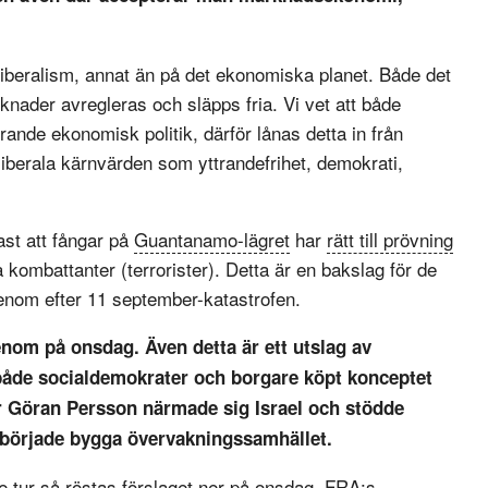
l liberalism, annat än på det ekonomiska planet. Både det
knader avregleras och släpps fria. Vi vet att både
rande ekonomisk politik, därför lånas detta in från
 liberala kärnvärden som yttrandefrihet, demokrati,
st att fångar på
Guantanamo-lägret
har
rätt till prövning
ga kombattanter (terrorister). Detta är en bakslag för de
nom efter 11 september-katastrofen.
nom på onsdag. Även detta är ett utslag av
 både socialdemokrater och borgare köpt konceptet
är Göran Persson närmade sig Israel och stödde
örjade bygga övervakningssamhället.
e tur så röstas förslaget ner på onsdag. FRA:s