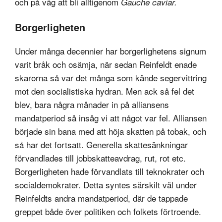
och på väg att bli alltigenom
Gauche caviar.
Borgerligheten
Under många decennier har borgerlighetens signum
varit bråk och osämja, när sedan Reinfeldt enade
skarorna så var det många som kände segervittring
mot den socialistiska hydran. Men ack så fel det
blev, bara några månader in på alliansens
mandatperiod så insåg vi att något var fel. Alliansen
började sin bana med att höja skatten på tobak, och
så har det fortsatt. Generella skattesänkningar
förvandlades till jobbskatteavdrag, rut, rot etc.
Borgerligheten hade förvandlats till teknokrater och
socialdemokrater. Detta syntes särskilt väl under
Reinfeldts andra mandatperiod, där de tappade
greppet både över politiken och folkets förtroende.