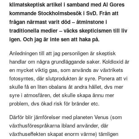
klimatskeptisk artikel i samband med Al Gores
kommande Stockholmsbesök i SvD. Från att
frågan närmast varit död – åtminstone i
traditionella medier – väcks skepticismen till liv
igen. Och jag är inte sen att haka på.
Anledningen till att jag personligen är skeptisk
handlar om några grundläggande saker. Koldioxid är
en mycket viktig gas, som används av växtrikets
fotosyntes, där slutprodukten är syre. Ponera att vi
skulle få en liten obalans åt andra hållet, dvs mer
syre i atmosfären, det skulle skapa ännu mer
problem, dvs ökad risk för bränder etc.
Därför blir jämförelser med planeten Venus (som
växthusförespråkarna ibland använder, där
växthuseffekten skapat enorm värme) tämligen