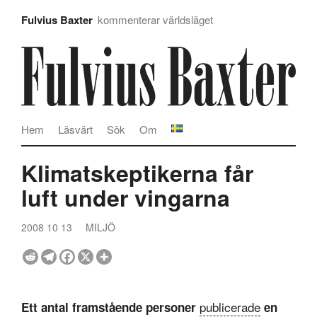
Fulvius Baxter
kommenterar världsläget
Hem
Läsvärt
Sök
Om
Klimatskeptikerna får
luft under vingarna
2008 10 13
MILJÖ
publicerade
Ett antal framstående personer
en