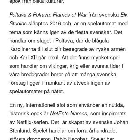
epok från olika kulturer.
från svenska
Poltava & Poltava: Flames of War
Elk
släpptes 2016 och är en spelautomat med
Studios
tema som känns igen av de flesta svenskar. Det
handlar om slaget i Poltava, där de blågula
Karolinerna till slut blir besegrade av ryska armén
och Karl XII går i exil. Att det finns mycket spel
som handlar om vikingar, krig eller svunna tider i
våra breddgrader beror på att många svenska
företag ligger i framkant av utvecklingen av
spelautomater på nätet.
En ny, internationell slot som använder en nutida,
historisk epok är
som inspirerats
NetEnts Narcos,
av Netflix-serien. Det är skapat av svenska Johan
Stenlund. Spelet handlar om förra århundradet
största drogbaron, Pablo Escobar. Spelet har