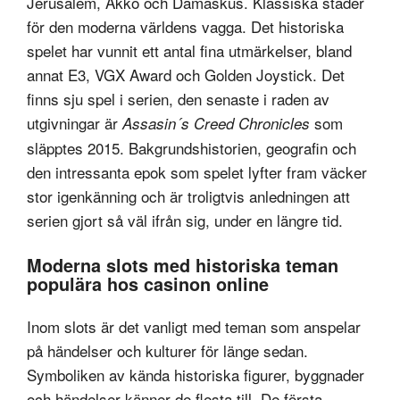
Jerusalem, Akko och Damaskus. Klassiska städer
för den moderna världens vagga. Det historiska
spelet har vunnit ett antal fina utmärkelser, bland
annat E3, VGX Award och Golden Joystick. Det
finns sju spel i serien, den senaste i raden av
utgivningar är
som
Assasin´s Creed Chronicles
släpptes 2015. Bakgrundshistorien, geografin och
den intressanta epok som spelet lyfter fram väcker
stor igenkänning och är troligtvis anledningen att
serien gjort så väl ifrån sig, under en längre tid.
Moderna slots med historiska teman
populära hos casinon online
Inom slots är det vanligt med teman som anspelar
på händelser och kulturer för länge sedan.
Symboliken av kända historiska figurer, byggnader
och händelser känner de flesta till. De första