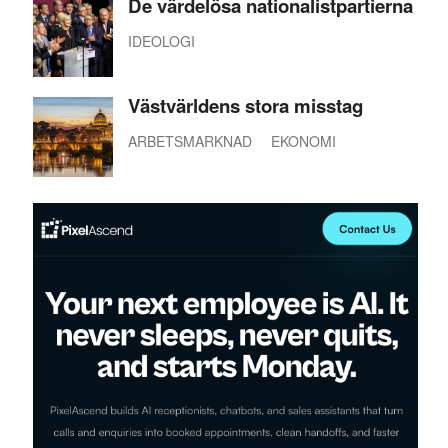
De värdelösa nationalistpartierna
IDEOLOGI
Västvärldens stora misstag
ARBETSMARKNAD
EKONOMI