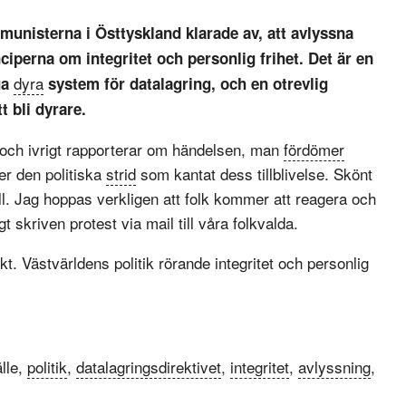
unisterna i Östtyskland klarade av, att avlyssna
nciperna om integritet och personlig frihet. Det är en
dyra
ga
system för datalagring, och en otrevlig
 bli dyrare.
 och ivrigt rapporterar om händelsen, man
fördömer
er den politiska
strid
som kantat dess tillblivelse. Skönt
ll. Jag hoppas verkligen att folk kommer att reagera och
t skriven protest via mail till våra folkvalda.
kt. Västvärldens politik rörande integritet och personlig
lle,
politik
,
datalagringsdirektivet
,
integritet
,
avlyssning
,