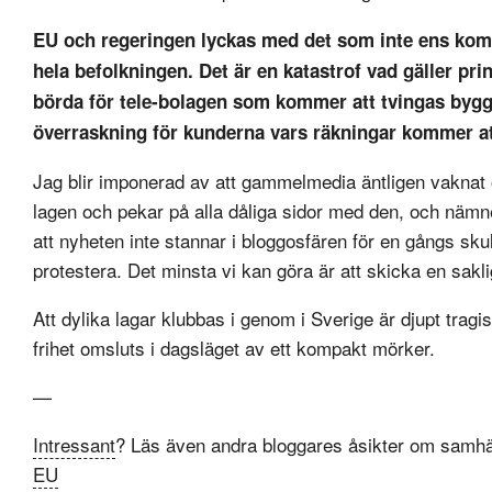
EU och regeringen lyckas med det som inte ens komm
hela befolkningen. Det är en katastrof vad gäller pri
börda för tele-bolagen som kommer att tvingas byg
överraskning för kunderna vars räkningar kommer att
Jag blir imponerad av att gammelmedia äntligen vaknat
lagen och pekar på alla dåliga sidor med den, och nämn
att nyheten inte stannar i bloggosfären för en gångs sku
protestera. Det minsta vi kan göra är att skicka en saklig
Att dylika lagar klubbas i genom i Sverige är djupt tragis
frihet omsluts i dagsläget av ett kompakt mörker.
—
Intressant
? Läs även andra bloggares åsikter om samhä
EU