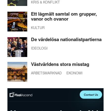
KRIS & KONFLIKT
Ett lågmält samtal om grupper,
vanor och ovanor
KULTUR
De värdelösa nationalistpartierna
IDEOLOGI
Västvärldens stora misstag
ARBETSMARKNAD
EKONOMI