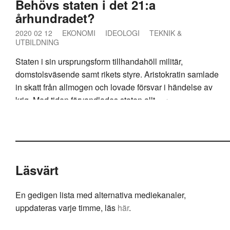
Behövs staten i det 21:a
århundradet?
2020 02 12
EKONOMI
IDEOLOGI
TEKNIK &
UTBILDNING
Staten i sin ursprungsform tillhandahöll militär,
domstolsväsende samt rikets styre. Aristokratin samlade
in skatt från allmogen och lovade försvar i händelse av
krig. Med tiden förvandlades staten allt
→
Läsvärt
En gedigen lista med alternativa mediekanaler,
uppdateras varje timme, läs
här
.