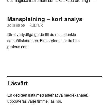
det magiska instrument som ska skapa ordning i
→
Mansplaining – kort analys
2018 05 09
KULTUR
Din övertydliga guide till de mest dunkla
samhällsfenomen. Fler serier hittar du här:
grafeus.com
Läsvärt
En gedigen lista med alternativa mediekanaler,
uppdateras varje timme, läs
här
.