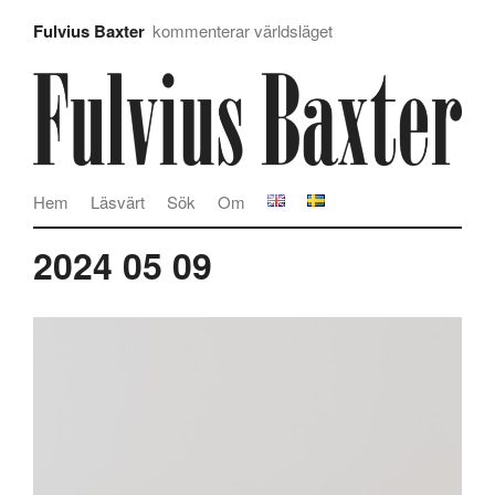
Fulvius Baxter
kommenterar världsläget
Hem
Läsvärt
Sök
Om
2024 05 09