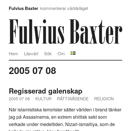
Fulvius Baxter
kommenterar världsläget
Hem
Läsvärt
Sök
Om
2005 07 08
Regisserad galenskap
2005 07 08
KULTUR
RÄTTSVÄSENDE
RELIGION
När islamistiska terrorister sätter världen i brand tänker
jag på Assasinerna, en extrem shiitisk sekt som
verkade under medeltiden. Nizari-ismailiya, som de