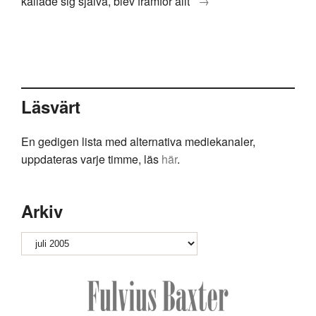
kallade sig själva, blev framför allt
→
Läsvärt
En gedigen lista med alternativa mediekanaler,
uppdateras varje timme, läs
här
.
Arkiv
Arkiv