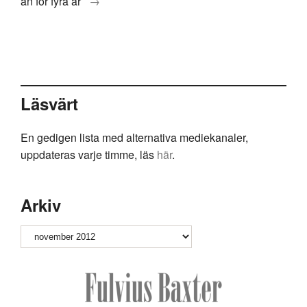
än för fyra år
→
Läsvärt
En gedigen lista med alternativa mediekanaler,
uppdateras varje timme, läs
här
.
Arkiv
Arkiv